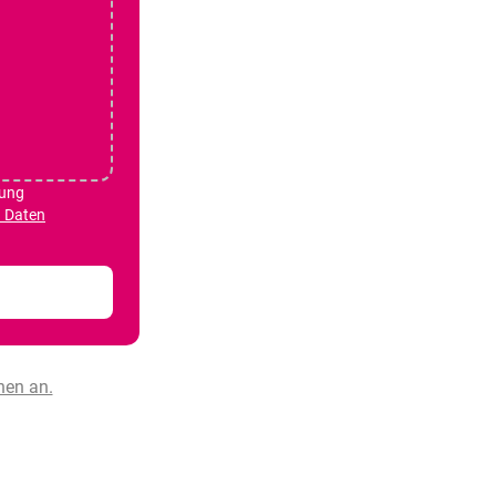
tung
n Daten
nen an.