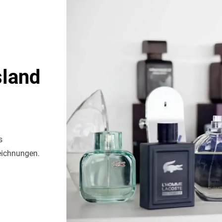
sland
s
eichnungen.