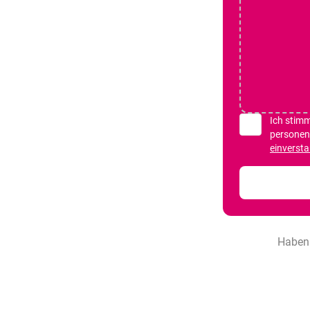
Ich stim
personen
einverst
Haben 