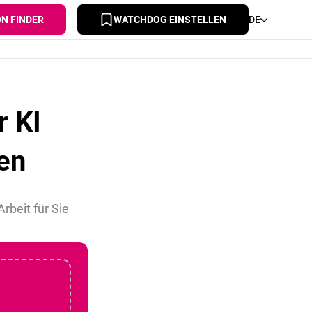
ON FINDER
WATCHDOG EINSTELLEN
DE
r KI
en
rbeit für Sie