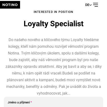
DE
INTERESTED IN POSITION
Loyalty Specialist
Do našeho nového a klíčového týmu Loyalty hledáme
kolegy, kteří nám pomohou rozvíjet věrnostní program
Notina. Tvým klíčovým úkolem, spolu s dalšími kolegy,
bude zajistit, aby náš věrnostní program byl pro naše
zákazníky opravdu atraktivní. Aby jej bavil a aby se, i díky
němu, k nám opět rádi vraceli.Budeš se podílet na
plánovaní aktivit a kampaní, budeš moci vymýšlet nové
mechaniky, benefity a odměny. Pak je uvádět do života a
vyhodnocovat, jak...
Jméno a příjmení
*