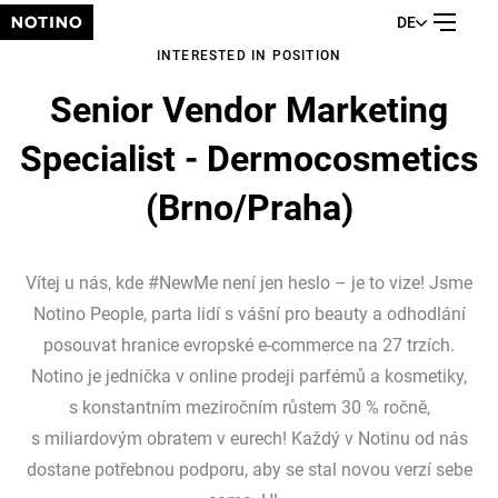
DE
INTERESTED IN POSITION
Senior Vendor Marketing
Specialist - Dermocosmetics
(Brno/Praha)
Vítej u nás, kde #NewMe není jen heslo – je to vize! Jsme
Notino People, parta lidí s vášní pro beauty a odhodlání
posouvat hranice evropské e-commerce na 27 trzích.
Notino je jednička v online prodeji parfémů a kosmetiky,
s konstantním meziročním růstem 30 % ročně,
s miliardovým obratem v eurech! Každý v Notinu od nás
dostane potřebnou podporu, aby se stal novou verzí sebe