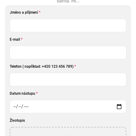
sama. Hl...
Jméno a příjmení
*
E-mail
*
Telefon ( například: +420 123 456 789)
*
Datum nástupu
*
Životopis