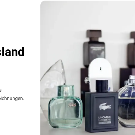
sland
s
eichnungen.