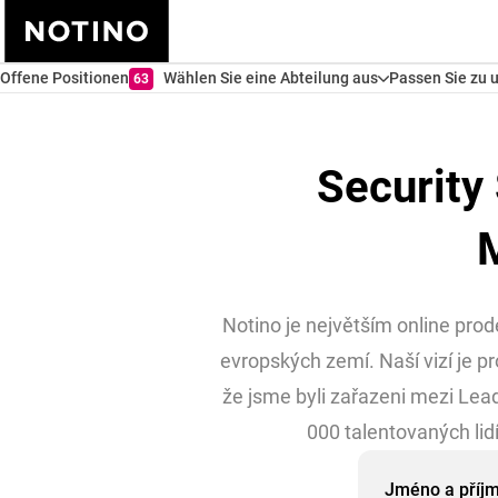
Offene Positionen
Wählen Sie eine Abteilung aus
Passen Sie zu 
63
Security
Notino je největším online pr
evropských zemí. Naší vizí je pr
že jsme byli zařazeni mezi Lea
000 talentovaných lid
Jméno a příj