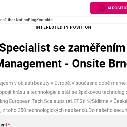
AI POSITI
uns?
Über Notino
Blog
Kontakte
INTERESTED IN POSITION
 Specialist se zaměřením
Management - Onsite Brn
odejcem v oblasti beauty v Evropě.V současné době máme 
opojit krásu a technologie a stát se špičkovou technologi
ding European Tech Scaleups (#LETS)! 🚀Sídlíme v České r
í, z toho 250 technologických nadšenců.Do našeho secur
mení
*