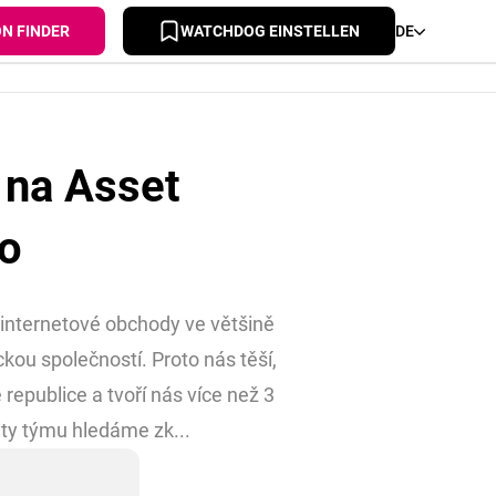
ON FINDER
WATCHDOG EINSTELLEN
DE
 na Asset
o
internetové obchody ve většině
ckou společností. Proto nás těší,
epublice a tvoří nás více než 3
ity týmu hledáme zk...