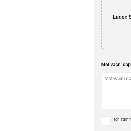
Laden S
Motivační dop
Ich stim