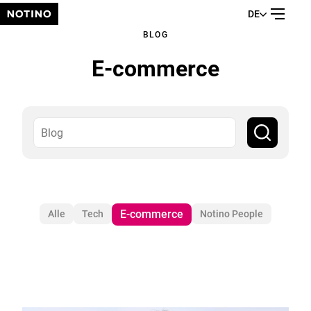
DE
BLOG
E-commerce
E-commerce
Alle
Tech
Notino People