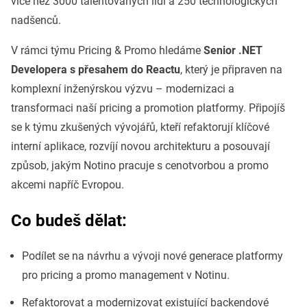
více než 3000 talentovaných lidí a 250 technologických
nadšenců.
V rámci týmu Pricing & Promo hledáme
Senior .NET
Developera s přesahem do Reactu
, který je připraven na
komplexní inženýrskou výzvu – modernizaci a
transformaci naší pricing a promotion platformy. Připojíš
se k týmu zkušených vývojářů, kteří refaktorují klíčové
interní aplikace, rozvíjí novou architekturu a posouvají
způsob, jakým Notino pracuje s cenotvorbou a promo
akcemi napříč Evropou.
Co budeš dělat:
Podílet se na návrhu a vývoji nové generace platformy
pro pricing a promo management v Notinu.
Refaktorovat a modernizovat existující backendové