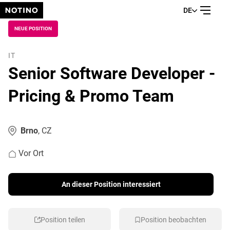
DE
NEUE POSITION
IT
Senior Software Developer -
Pricing & Promo Team
Brno
, CZ
Vor Ort
An dieser Position interessiert
Position teilen
Position beobachten