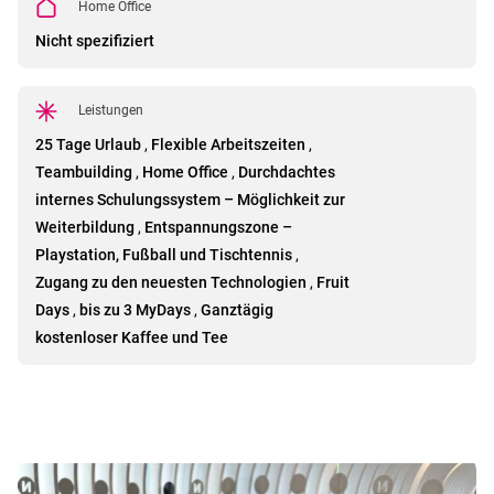
Home Office
Nicht spezifiziert
Leistungen
25 Tage Urlaub
,
Flexible Arbeitszeiten
,
Teambuilding
,
Home Office
,
Durchdachtes
internes Schulungssystem – Möglichkeit zur
Weiterbildung
,
Entspannungszone –
Playstation, Fußball und Tischtennis
,
Zugang zu den neuesten Technologien
,
Fruit
Days
,
bis zu 3 MyDays
,
Ganztägig
kostenloser Kaffee und Tee