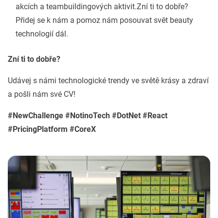
akcích a teambuildingových aktivit.Zní ti to dobře?
Přidej se k nám a pomoz nám posouvat svět beauty
technologií dál.
Zní ti to dobře?
Udávej s námi technologické trendy ve světě krásy a zdraví
a pošli nám své CV!
#NewChallenge #NotinoTech #DotNet #React
#PricingPlatform #CoreX